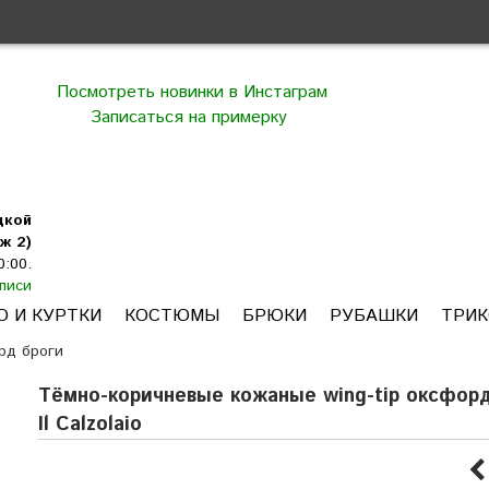
Посмотреть новинки в Инстаграм
Записаться на примерку
цкой
ж 2)
0:00.
писи
О И КУРТКИ
КОСТЮМЫ
БРЮКИ
РУБАШКИ
ТРИ
рд броги
Тёмно-коричневые кожаные wing-tip оксфорд
Il Calzolaio