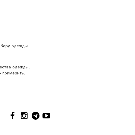
одбору одежды
чества одежды.
 примерить.