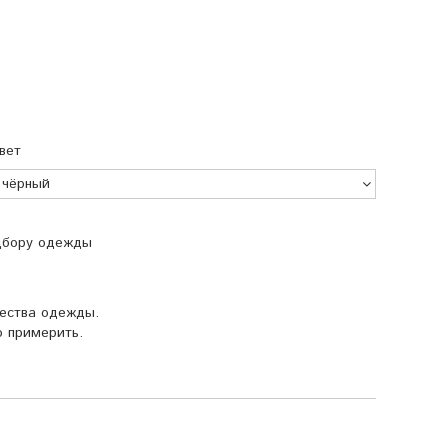
вет
одбору одежды
чества одежды.
 примерить.